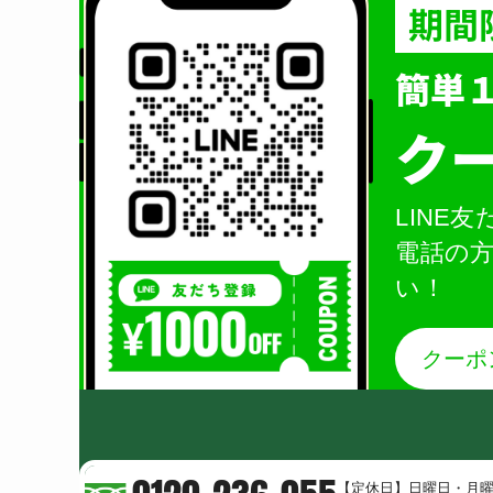
期間
簡単
ク
LINE
電話の
い！
クーポ
【定休日】日曜日・月